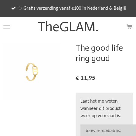
Ga
✨ Gratis verzending vanaf €100 in Nederland & België
direct
naar
TheGLAM.
de
hoofdinhoud
The good life
ring goud
€ 11,95
Laat het me weten
wanneer dit product
weer op voorraad is.