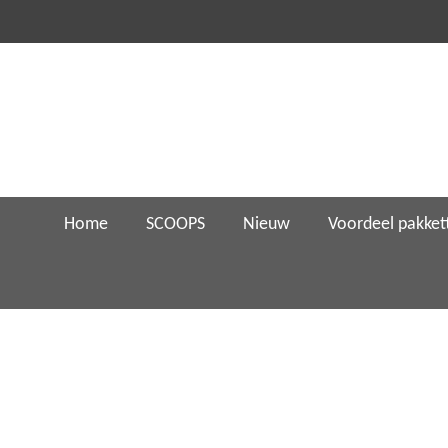
Ga
direct
naar
de
hoofdinhoud
Home
SCOOPS
Nieuw
Voordeel pakket