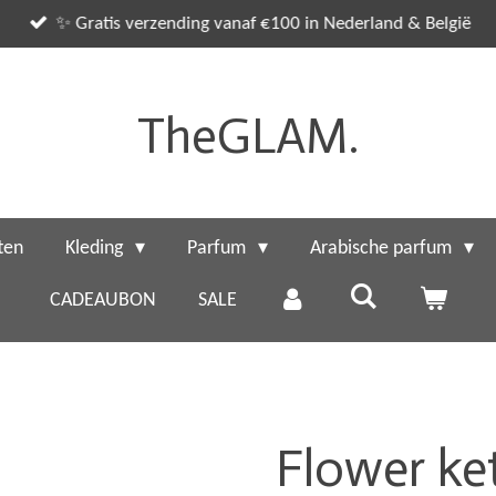
✨ Gratis verzending vanaf €100 in Nederland & België
TheGLAM.
ten
Kleding
Parfum
Arabische parfum
CADEAUBON
SALE
Flower ket