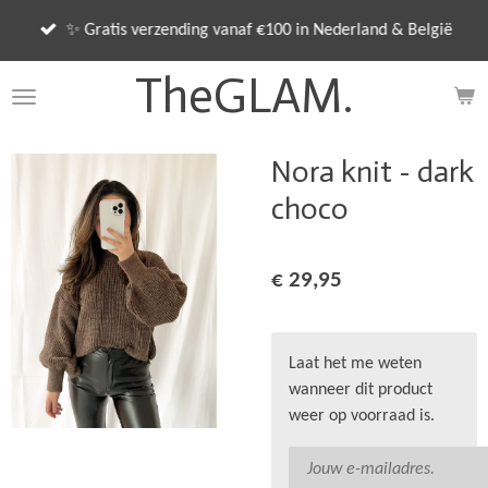
Ga
✨ Gratis verzending vanaf €100 in Nederland & België
direct
naar
TheGLAM.
de
hoofdinhoud
Nora knit - dark
choco
€ 29,95
Laat het me weten
wanneer dit product
weer op voorraad is.