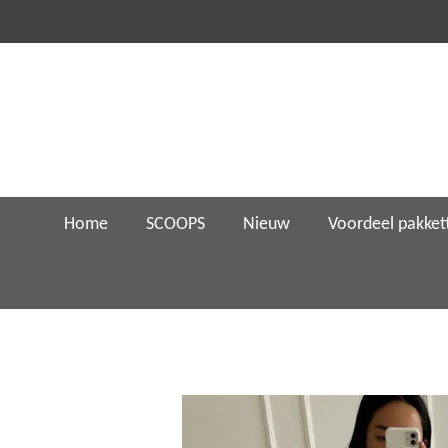
Ga
direct
naar
de
hoofdinhoud
Home
SCOOPS
Nieuw
Voordeel pakket