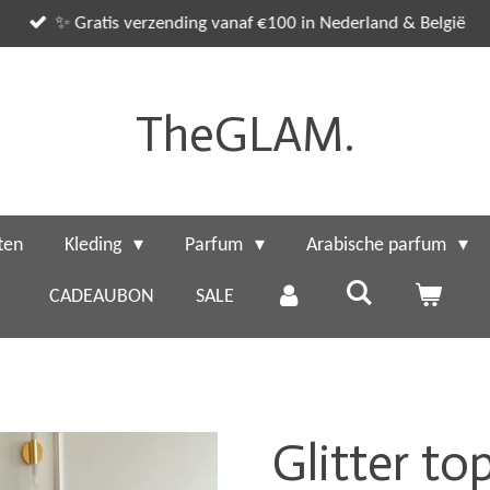
✨ Gratis verzending vanaf €100 in Nederland & België
TheGLAM.
ten
Kleding
Parfum
Arabische parfum
CADEAUBON
SALE
Glitter to