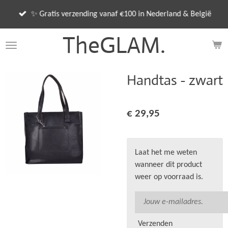
Ga
✨ Gratis verzending vanaf €100 in Nederland & België
direct
naar
TheGLAM.
de
hoofdinhoud
Handtas - zwart
€ 29,95
Laat het me weten
wanneer dit product
weer op voorraad is.
Verzenden