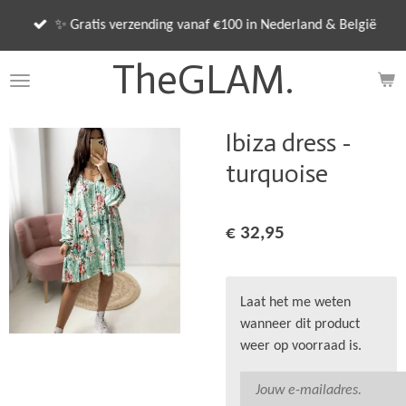
Ga
✨ Gratis verzending vanaf €100 in Nederland & België
direct
naar
TheGLAM.
de
hoofdinhoud
Ibiza dress -
turquoise
€ 32,95
Laat het me weten
wanneer dit product
weer op voorraad is.