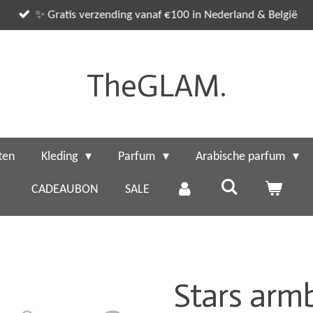
✨ Gratis verzending vanaf €100 in Nederland & België
TheGLAM.
ten
Kleding
Parfum
Arabische parfum
CADEAUBON
SALE
Stars armb