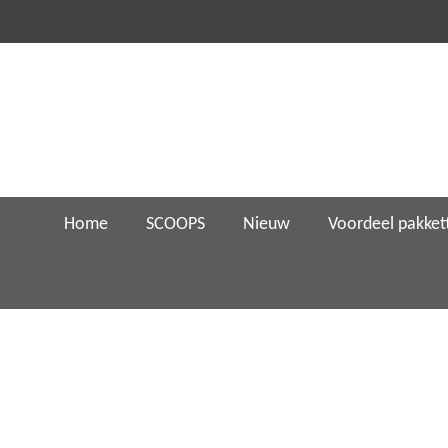
Ga
direct
naar
de
hoofdinhoud
Home
SCOOPS
Nieuw
Voordeel pakket