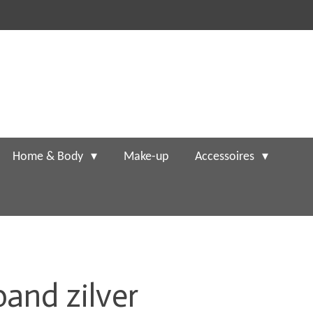
Home & Body
Make-up
Accessoires
and zilver