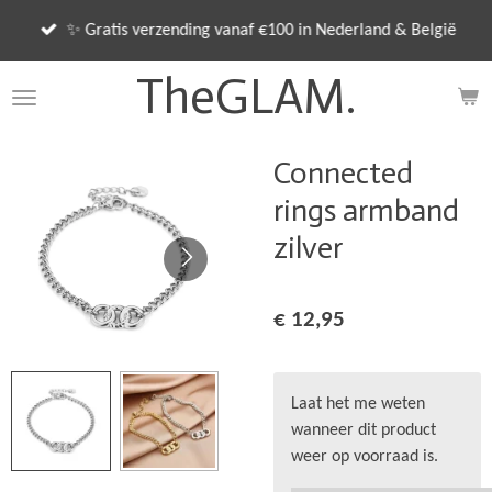
Ga
✨ Gratis verzending vanaf €100 in Nederland & België
direct
naar
TheGLAM.
de
hoofdinhoud
Connected
rings armband
zilver
€ 12,95
Laat het me weten
wanneer dit product
weer op voorraad is.