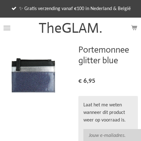
Ga
✨ Gratis verzending vanaf €100 in Nederland & België
direct
naar
TheGLAM.
de
hoofdinhoud
Portemonnee
glitter blue
€ 6,95
Laat het me weten
wanneer dit product
weer op voorraad is.