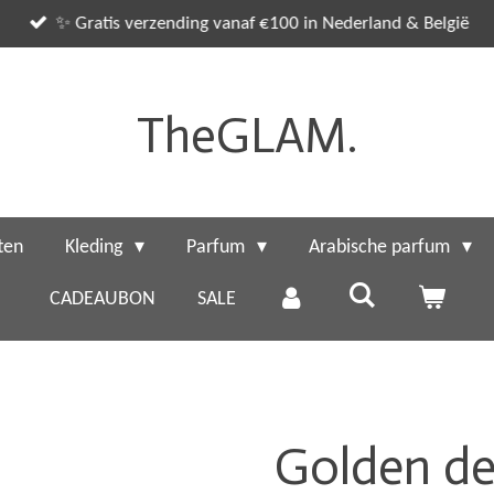
✨ Gratis verzending vanaf €100 in Nederland & België
TheGLAM.
ten
Kleding
Parfum
Arabische parfum
CADEAUBON
SALE
Golden det