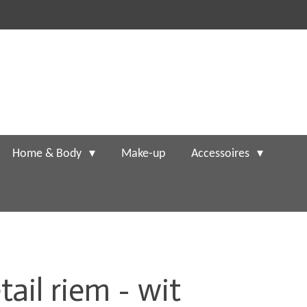
Home & Body
Make-up
Accessoires
ail riem - wit