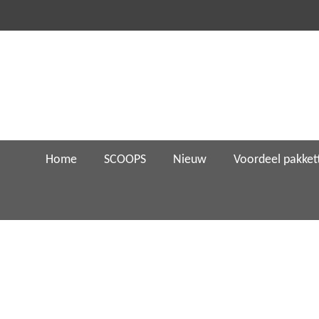
Ga
direct
naar
de
hoofdinhoud
Home
SCOOPS
Nieuw
Voordeel pakket