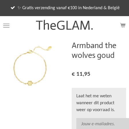
Ga
✨ Gratis verzending vanaf €100 in Nederland & België
direct
naar
TheGLAM.
de
hoofdinhoud
Armband the
wolves goud
€ 11,95
Laat het me weten
wanneer dit product
weer op voorraad is.