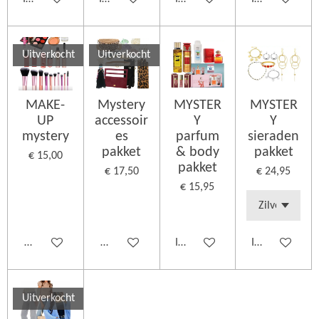
Uitverkocht
Uitverkocht
MAKE-
Mystery
MYSTER
MYSTER
UP
accessoir
Y
Y
mystery
es
parfum
sieraden
pakket
& body
pakket
€ 15,00
pakket
€ 17,50
€ 24,95
€ 15,95
Houd mij op de hoogte
Houd mij op de hoogte
In winkelwagen
In winkelwage
Uitverkocht