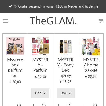
Ga
✨ Gratis verzending vanaf €100 in Nederland & België
direct
naar
TheGLAM.
de
hoofdinhoud
Mystery
MYSTER
MYSTER
MYSTER
box
Y -
Y - Body
Y home
parfum
Parfum
Deo
pakket
oil
spray
€ 19,95
€ 22,95
€ 20,00
€ 15,95
In winkelwagen
In winkelwagen
In winkelwagen
In winkelwage