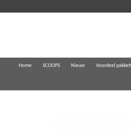
Ga
direct
naar
de
hoofdinhoud
Home
SCOOPS
Nieuw
Voordeel pakket