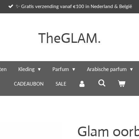
✨ Gratis verzending vanaf €100 in Nederland & België
TheGLAM.
ten
Kleding
Parfum
Arabische parfum
CADEAUBON
SALE
Glam oorb