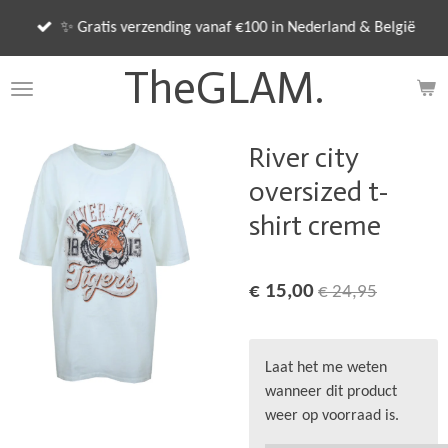
Ga
✨ Gratis verzending vanaf €100 in Nederland & België
direct
naar
TheGLAM.
de
hoofdinhoud
River city
oversized t-
shirt creme
€ 15,00
€ 24,95
Laat het me weten
wanneer dit product
weer op voorraad is.