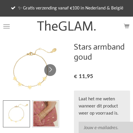
Ga
✨ Gratis verzending vanaf €100 in Nederland & België
direct
naar
TheGLAM.
de
hoofdinhoud
Stars armband
goud
€ 11,95
Laat het me weten
wanneer dit product
weer op voorraad is.